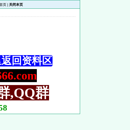
首页
|
关闭本页
里返回资料区
6.com
群,QQ群
58