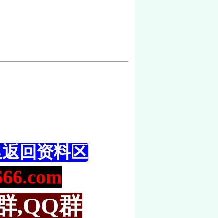
里返回资料区
6.com
群,QQ群