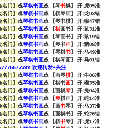
会名门】
🎪
琴棋书画
🎪 【琴
书
棋】 开:虎05准
会名门】
🎪
琴棋书画
🎪 【棋琴画】 开:龙03错
会名门】
🎪
琴棋书画
🎪 【琴书棋】 开:猴47错
会名门】
🎪
琴棋书画
🎪 【
棋
画书】 开:鼠31准
会名门】
🎪
琴棋书画
🎪 【琴画书】 开:鼠19错
会名门】
🎪
琴棋书画
🎪 【琴书
画
】 开:猪08准
会名门】
🎪
琴棋书画
🎪 【琴棋
书
】 开:马49准
会名门】
🎪
琴棋书画
🎪 【棋琴画】 开:马01错
777557.com 欢迎转发+关注
会名门】
🎪
琴棋书画
🎪 【画琴
棋
】 开:牛06准
会名门】
🎪
琴棋书画
🎪 【棋书
画
】 开:猴35准
会名门】
🎪
琴棋书画
🎪 【画棋
琴
】 开:兔04准
会名门】
🎪
琴棋书画
🎪 【
琴
棋画】 开:蛇14准
会名门】
🎪
琴棋书画
🎪 【画
书
琴】 开:马37准
会名门】
🎪
琴棋书画
🎪 【画棋书】 开:蛇26错
会名门】
🎪
琴棋书画
🎪 【棋
书
琴】 开:虎17准