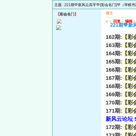
主题 :
221期💚新风云高手💚{彩会名门}💚（琴棋书
楼主
【
彩会名门
】
u
u
回复
u
编辑
u
221期💚
162期:
【彩
163期:
【彩
164期:
【彩
165期:
【彩
166期:
【彩
167期:
【彩
168期:
【彩
169期:
【彩
170期:
【彩
171期:
【彩
新风云论坛 5
172期:
【彩
173期:
【彩