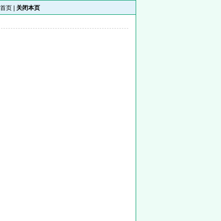
首页
|
关闭本页