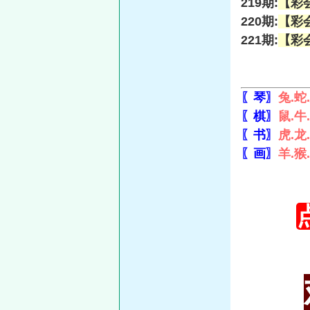
219期:
【彩
220期:
【彩
221期:
【彩
〖琴〗
兔.蛇
〖棋〗
鼠.牛
〖书〗
虎.龙
〖画〗
羊.猴