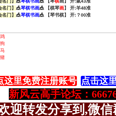
会名门】
🎪
琴棋书画
🎪 【琴
棋
画】 开:鼠43准
会名门】
🎪
琴棋书画
🎪 【棋琴
画
】 开:羊48准
会名门】
🎪
琴棋书画
🎪 【琴书棋】 开:？00准
.鸡
.狗
.马
.猪
点这里免费注册账号
点击这
新风云高手论坛：666766
欢迎转发分享到,微信