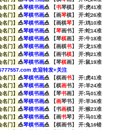
会名门】
🎪
琴棋书画
🎪 【
书
琴棋】 开:虎41准
会名门】
🎪
琴棋书画
🎪 【画
琴
棋】 开:蛇26准
会名门】
🎪
琴棋书画
🎪 【画棋
琴
】 开:鸡10准
会名门】
🎪
琴棋书画
🎪 【
琴
画书】 开:蛇14准
会名门】
🎪
琴棋书画
🎪 【琴
棋
画】 开:牛18准
会名门】
🎪
琴棋书画
🎪 【画棋
书
】 开:龙15准
会名门】
🎪
琴棋书画
🎪 【画书
棋
】 开:狗21准
会名门】
🎪
琴棋书画
🎪 【琴
棋
画】 开:鼠19准
777557.com 欢迎转发+关注
会名门】
🎪
琴棋书画
🎪 【棋画
书
】 开:虎41准
会名门】
🎪
琴棋书画
🎪 【棋
画
书】 开:羊24准
会名门】
🎪
琴棋书画
🎪 【琴
书
画】 开:马01准
会名门】
🎪
琴棋书画
🎪 【
画
琴书】 开:羊36准
会名门】
🎪
琴棋书画
🎪 【书
画
棋】 开:猴23准
会名门】
🎪
琴棋书画
🎪 【画
书
琴】 开:马01准
会名门】
🎪
琴棋书画
🎪 【棋画书】 开:兔16错