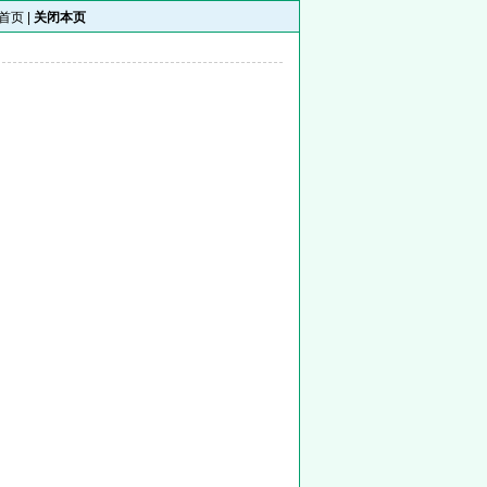
首页
|
关闭本页