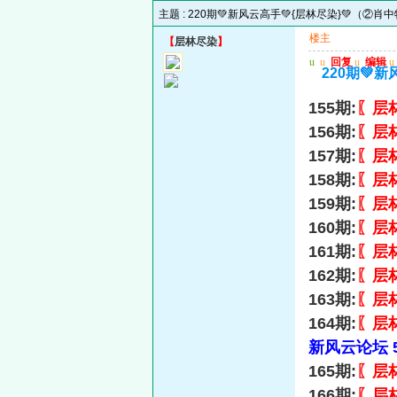
主题 :
220期💚新风云高手💚{层林尽染}💚（②肖中
楼主
【
层林尽染
】
u
u
回复
u
编辑
u
220期💚
155期:
〖层
156期:
〖层
157期:
〖层
158期:
〖层
159期:
〖层
160期:
〖层
161期:
〖层
162期:
〖层
163期:
〖层
164期:
〖层
新风云论坛 5
165期:
〖层
166期:
〖层