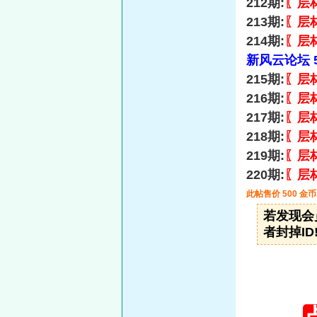
212期:
〖层
213期:
〖层
214期:
〖层
新风云论坛 5
215期:
〖层
216期:
〖层
217期:
〖层
218期:
〖层
219期:
〖层
220期:
〖层
此帖售价 500 金币
若发现会
者封掉ID