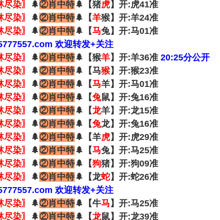
林尽染〗
🌲
②肖中特
🌲【猪
虎
】开:虎41准
林尽染〗
🌲
②肖中特
🌲【
羊
猴】开:羊24准
林尽染〗
🌲
②肖中特
🌲【
马
兔】开:马01准
777557.com 欢迎转发+关注
林尽染〗
🌲
②肖中特
🌲【猴
羊
】开:羊36准
20:25分公开
林尽染〗
🌲
②肖中特
🌲【马
猴
】开:猴23准
林尽染〗
🌲
②肖中特
🌲【
马
羊】开:马01准
林尽染〗
🌲
②肖中特
🌲【
兔
鼠】开:兔16准
林尽染〗
🌲
②肖中特
🌲【
龙
羊】开:龙15准
林尽染〗
🌲
②肖中特
🌲【
兔
龙】开:兔16准
林尽染〗
🌲
②肖中特
🌲【羊
虎
】开:虎29准
林尽染〗
🌲
②肖中特
🌲【
马
兔】开:马25准
林尽染〗
🌲
②肖中特
🌲【
狗
猪】开:狗09准
林尽染〗
🌲
②肖中特
🌲【龙
蛇
】开:蛇26准
777557.com 欢迎转发+关注
林尽染〗
🌲
②肖中特
🌲【牛
马
】开:马25准
林尽染〗
🌲
②肖中特
🌲【
龙
鼠】开:龙39准