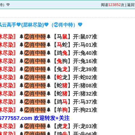
特）💚
阅读
123852
次 |
返回
新风云高手💚{层林尽染}💚（②肖中特）💚
林尽染〗
🌲
②肖中特
🌲【马
鼠
】开:鼠07准
林尽染〗
🌲
②肖中特
🌲【
马
蛇】开:马01准
林尽染〗
🌲
②肖中特
🌲【鸡
兔
】开:兔40准
林尽染〗
🌲
②肖中特
🌲【
兔
狗】开:兔16准
林尽染〗
🌲
②肖中特
🌲【兔
龙
】开:龙39准
林尽染〗
🌲
②肖中特
🌲【
蛇
龙】开:蛇02准
林尽染〗
🌲
②肖中特
🌲【蛇
猪
】开:猪08准
林尽染〗
🌲
②肖中特
🌲【蛇
猪
】开:猪32准
林尽染〗
🌲
②肖中特
🌲【鸡
马
】开:马37准
林尽染〗
🌲
②肖中特
🌲【羊
狗
】开:狗21准
777557.com 欢迎转发+关注
林尽染〗
🌲
②肖中特
🌲【虎
龙
】开:龙03准
林尽染〗
🌲
②肖中特
🌲【鸡
牛
】开:牛06准