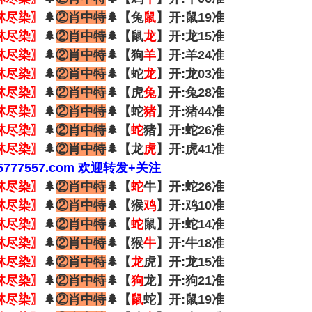
林尽染〗
🌲
②肖中特
🌲【兔
鼠
】开:鼠19准
林尽染〗
🌲
②肖中特
🌲【鼠
龙
】开:龙15准
林尽染〗
🌲
②肖中特
🌲【狗
羊
】开:羊24准
林尽染〗
🌲
②肖中特
🌲【蛇
龙
】开:龙03准
林尽染〗
🌲
②肖中特
🌲【虎
兔
】开:兔28准
林尽染〗
🌲
②肖中特
🌲【蛇
猪
】开:猪44准
林尽染〗
🌲
②肖中特
🌲【
蛇
猪】开:蛇26准
林尽染〗
🌲
②肖中特
🌲【龙
虎
】开:虎41准
777557.com 欢迎转发+关注
林尽染〗
🌲
②肖中特
🌲【
蛇
牛】开:蛇26准
林尽染〗
🌲
②肖中特
🌲【猴
鸡
】开:鸡10准
林尽染〗
🌲
②肖中特
🌲【
蛇
鼠】开:蛇14准
林尽染〗
🌲
②肖中特
🌲【猴
牛
】开:牛18准
林尽染〗
🌲
②肖中特
🌲【
龙
虎】开:龙15准
林尽染〗
🌲
②肖中特
🌲【
狗
龙】开:狗21准
林尽染〗
🌲
②肖中特
🌲【
鼠
蛇】开:鼠19准