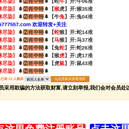
林尽染〗
🌲
②肖中特
🌲【蛇
牛
】开:牛06准
林尽染〗
🌲
②肖中特
🌲【
猴
虎】开:猴35准
林尽染〗
🌲
②肖中特
🌲【牛
兔
】开:兔04准
777557.com 欢迎转发+关注
林尽染〗
🌲
②肖中特
🌲【
蛇
猴】开:蛇14准
林尽染〗
🌲
②肖中特
🌲【
马
猴】开:马37准
林尽染〗
🌲
②肖中特
🌲【兔
蛇
】开:蛇26准
林尽染〗
🌲
②肖中特
🌲【猴
虎
】开:虎17准
林尽染〗
🌲
②肖中特
🌲【虎
鼠
】开:鼠43准
林尽染〗
🌲
②肖中特
🌲
,已有 12 人购买
员采用欺骗的方法获取财富,请立刻举报,我们会对会员处以
!