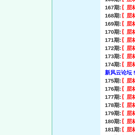
167期:
〖层
168期:
〖层
169期:
〖层
170期:
〖层
171期:
〖层
172期:
〖层
173期:
〖层
174期:
〖层
新风云论坛 5
175期:
〖层
176期:
〖层
177期:
〖层
178期:
〖层
179期:
〖层
180期:
〖层
181期:
〖层