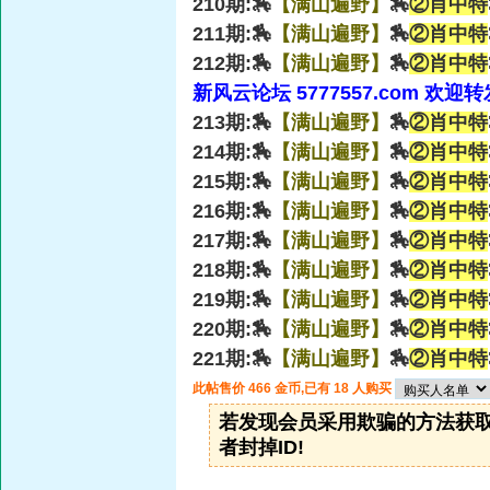
210期:🏇
【满山遍野】
🏇
②肖中特
211期:🏇
【满山遍野】
🏇
②肖中特
212期:🏇
【满山遍野】
🏇
②肖中特
新风云论坛 5777557.com 欢迎
213期:🏇
【满山遍野】
🏇
②肖中特
214期:🏇
【满山遍野】
🏇
②肖中特
215期:🏇
【满山遍野】
🏇
②肖中特
216期:🏇
【满山遍野】
🏇
②肖中特
217期:🏇
【满山遍野】
🏇
②肖中特
218期:🏇
【满山遍野】
🏇
②肖中特
219期:🏇
【满山遍野】
🏇
②肖中特
220期:🏇
【满山遍野】
🏇
②肖中特
221期:🏇
【满山遍野】
🏇
②肖中特
此帖售价 466 金币,已有 18 人购买
若发现会员采用欺骗的方法获取财
者封掉ID!