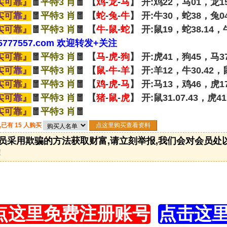
实可靠』
🧧
平特3 肖
🧧 【
鸡
-
龙
-
马
】 开:鸡22，马01，龙1
实可靠』
🧧
平特3 肖
🧧 【
蛇
-
兔
-
牛
】 开:牛30，蛇38，兔0
实可靠』
🧧
平特3 肖
🧧 【
牛
-
鼠
-
蛇
】 开:鼠19，蛇38.14，
777557.com 欢迎转发+关注
实可靠』
🧧
平特3 肖
🧧 【
马
-
虎
-
狗
】 开:虎41，狗45，马3
实可靠』
🧧
平特3 肖
🧧 【
鼠
-
牛
-
羊
】 开:羊12，牛30.42，
实可靠』
🧧
平特3 肖
🧧 【
鸡
-
虎
-
马
】 开:马13，鸡46，虎1
实可靠』
🧧
平特3 肖
🧧 【
猪
-
鼠
-
虎
】 开:鼠31.07.43，虎4
实可靠』
🧧
平特3 肖
🧧
,已有 15 人购买
员采用欺骗的方法获取财富,请立刻举报,我们会对会员处以
!
点这里免费注册账号
点击这