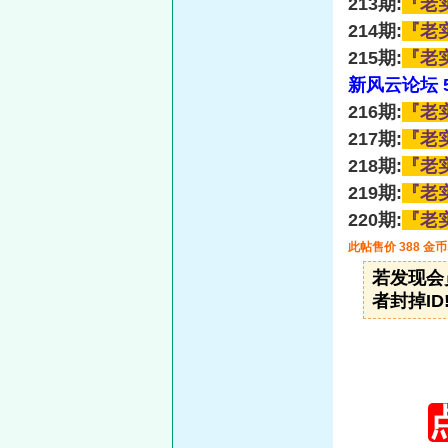
213期:
『老
214期:
『老
215期:
『老
新风云论坛 5
216期:
『老
217期:
『老
218期:
『老
219期:
『老
220期:
『老
此帖售价 388 金币
若发现会
者封掉ID