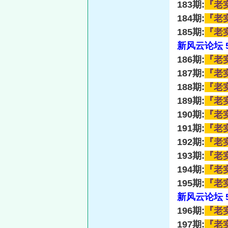
183期:
『老
184期:
『老
185期:
『老
新风云论坛 5
186期:
『老
187期:
『老
188期:
『老
189期:
『老
190期:
『老
191期:
『老
192期:
『老
193期:
『老
194期:
『老
195期:
『老
新风云论坛 5
196期:
『老
197期:
『老